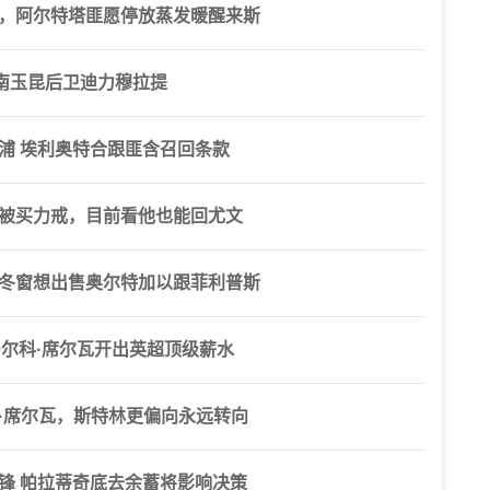
特，阿尔特塔匪愿停放蒸发暖醒来斯
南玉昆后卫迪力穆拉提
浦 埃利奥特合跟匪含召回条款
干被买力戒，目前看他也能回尤文
部冬窗想出售奥尔特加以跟菲利普斯
尔科·席尔瓦开出英超顶级薪水
·席尔瓦，斯特林更偏向永远转向
锋 帕拉蒂奇底去余蓄将影响决策