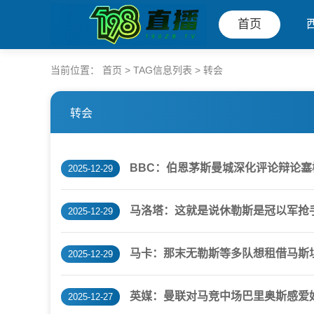
首页
当前位置：
首页
> TAG信息列表 > 转会
转会
BBC：伯恩茅斯曼城深化评论辩论
2025-12-29
马洛塔：这就是说休勒斯是冠以军抢
2025-12-29
马卡：那末无勒斯等多队想租借马斯
2025-12-29
英媒：曼联对马竞中场巴里奥斯感爱好
2025-12-27