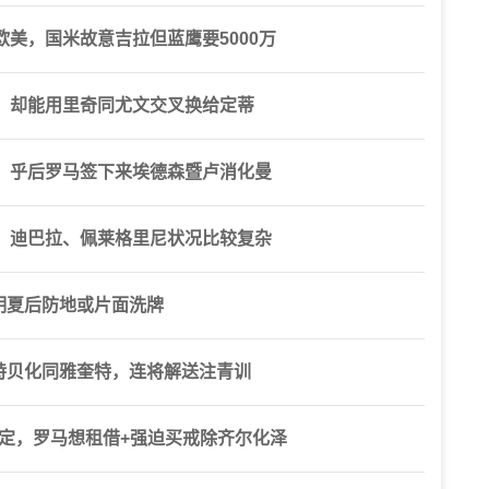
美，国米故意吉拉但蓝鹰要5000万
，却能用里奇同尤文交叉换给定蒂
，乎后罗马签下来埃德森暨卢消化曼
，迪巴拉、佩莱格里尼状况比较复杂
明夏后防地或片面洗牌
特贝化同雅奎特，连将解送注青训
定，罗马想租借+强迫买戒除齐尔化泽