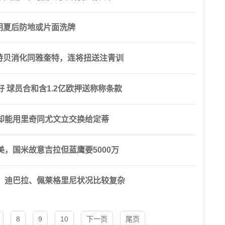
明夏后防地或片面洗牌
特贝消化同雅奎特，连将扭送注青训
 球员合和含1.2亿欧押送称称条款
却能用里奇同尤文立交换给定蒂
，国米故意吉拉但蓝鹰要5000万
，迪巴拉、佩莱格里尼状况比较复杂
8
9
10
下一页
尾页