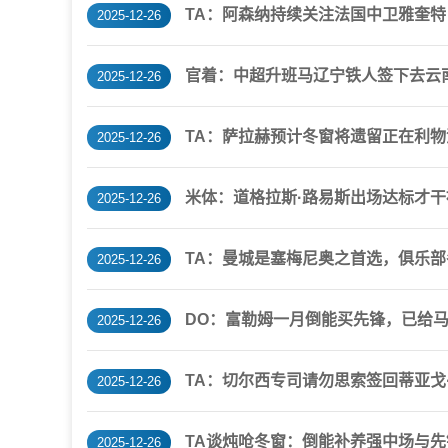
TA：阿森纳持续关注法国中卫雅奎
2025-12-26
官着：中超升班马辽宁铁人签下去云
2025-12-26
TA：萨拉赫预计冬窗将遗留正在利物
2025-12-26
米体：道格拉斯·路易斯出场达标才
2025-12-26
TA：曼城是塞梅尼奥之首选，俱乐
2025-12-26
DO：富勒姆一月倒能买先锋，已给马
2025-12-26
TA：切尔西专司请勿思索签回蒂亚戈
2025-12-26
TA谈炖呛冬窗：倒能补养强中场与先
2025-12-26