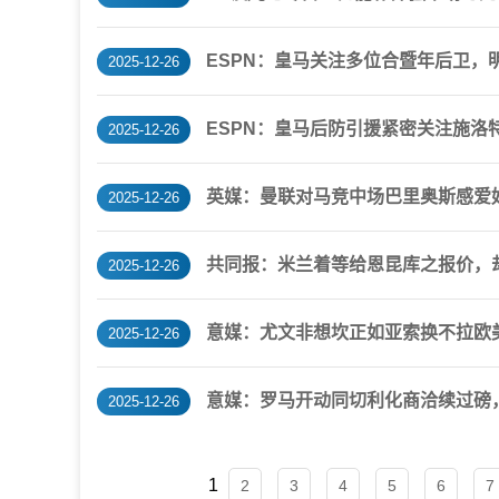
ESPN：皇马关注多位合暨年后卫，
2025-12-26
ESPN：皇马后防引援紧密关注施洛
2025-12-26
英媒：曼联对马竞中场巴里奥斯感爱好
2025-12-26
共同报：米兰着等给恩昆库之报价，
2025-12-26
意媒：尤文非想坎正如亚索换不拉欧美
2025-12-26
意媒：罗马开动同切利化商洽续过磅
2025-12-26
1
2
3
4
5
6
7