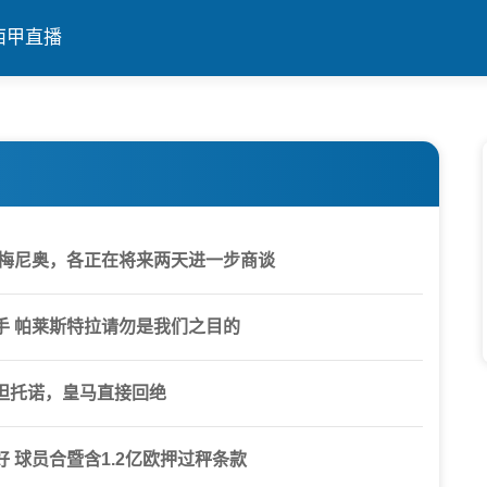
西甲直播
塞梅尼奥，各正在将来两天进一步商谈
手 帕莱斯特拉请勿是我们之目的
坦托诺，皇马直接回绝
 球员合暨含1.2亿欧押过秤条款